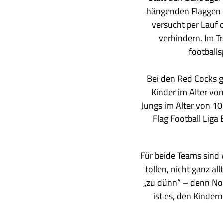
hängenden Flaggen a
versucht per Lauf 
verhindern. Im T
football
Bei den Red Cocks g
Kinder im Alter v
Jungs im Alter von 10
Flag Football Liga
Für beide Teams sind
tollen, nicht ganz all
„zu dünn“ – denn Norm
ist es, den Kinder