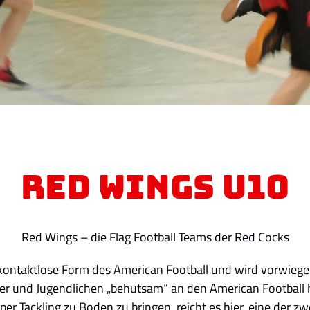
Red Wings U10
Red Wings – die Flag Football Teams der Red Cocks
ie kontaktlose Form des American Football und wird vorwieg
nder und Jugendlichen „behutsam“ an den American Football
 per Tackling zu Boden zu bringen, reicht es hier, eine der zw