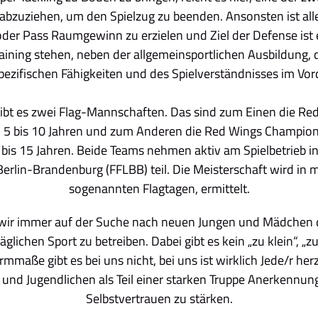
bzuziehen, um den Spielzug zu beenden. Ansonsten ist alles
oder Pass Raumgewinn zu erzielen und Ziel der Defense ist 
raining stehen, neben der allgemeinsportlichen Ausbildung, 
spezifischen Fähigkeiten und des Spielverständnisses im Vor
ibt es zwei Flag-Mannschaften. Das sind zum Einen die Re
on 5 bis 10 Jahren und zum Anderen die Red Wings Champio
 bis 15 Jahren. Beide Teams nehmen aktiv am Spielbetrieb in 
 Berlin-Brandenburg (FFLBB) teil. Die Meisterschaft wird in 
sogenannten Flagtagen, ermittelt.
 wir immer auf der Suche nach neuen Jungen und Mädchen d
täglichen Sport zu betreiben. Dabei gibt es kein „zu klein“, „z
maße gibt es bei uns nicht, bei uns ist wirklich Jede/r her
n und Jugendlichen als Teil einer starken Truppe Anerkennu
Selbstvertrauen zu stärken.