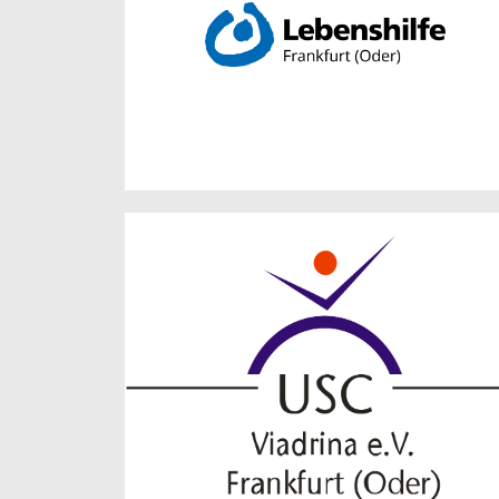
Hansastraße 3
15234 Frankfurt (Oder)
info@lebenshilfe-ffo.de
Zur Website
USC Viadrina Frankfurt
(Oder) e.V.
Logenstraße 3
15230 Frankfurt (Oder)
Zur Website