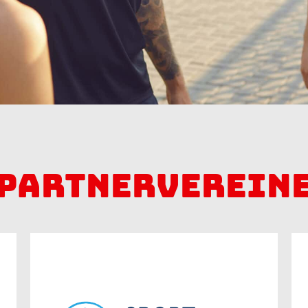
Partnerverein
ALBA BERLIN
Basketballteam e.V.