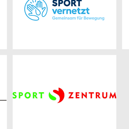
Gemeinsam für Bewegung.
Mit allen Sportarten.
Deutschlandweit.
Zur Website
Eigenbetrieb Sportzentrum
der Stadt Frankfurt (Oder)
Stendaler Straße 26
15234 Frankfurt (Oder)
Zur Website