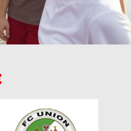
e
FC Union Frankfurt (Oder) e.V.