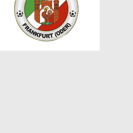
Damaschkeweg 63
15236 Frankfurt (Oder)
Zur Website