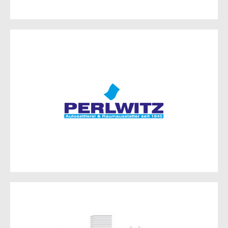
Perlwitz GmbH
Inh. Guido Perlwitz
Ernst-Thälmann-Str. 18
15306 Fichtenhöhe OT Niederjesar
Zur Website
PhysioAktiv Frankfurt (Oder)