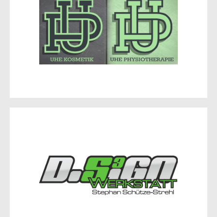
Schützenstr. 17B
15848 Beeskow
Zur Website
DesignWerkstatt
August-Bebel-Str. 2
15234 Frankfurt (Oder)
info@designwerkstatt-ffo.de
Tel.: 01577 640 14 78