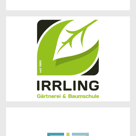
Gärtnerei & Baumschule
Andreas Irrling
Fürstenwalder Poststraße 2
15234 Frankfurt (Oder)
Dr. med. dent. Robert Gittner