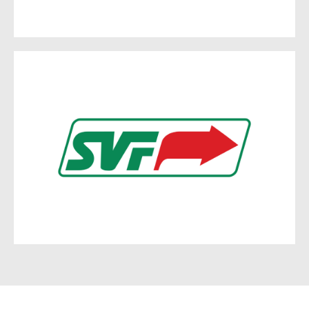
SVF | GO-FFO
August-Bebel-Str. 2
Böttnerstraße 1
15232 Frankfurt (Oder)
Zur Website