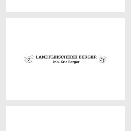
Landfleischerei Berger
Bergweg 6
15848 Rietz-Neuendorf
ericberger1986[at]gmail.com 03366 22110