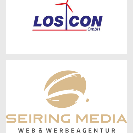
Charlottenhoff 20
15848 Beeskow
Zur Website
Seiring Design Werbeagentur
GmbH
Josef-Gesing-Straße 10
15234 Frankfurt (Oder)