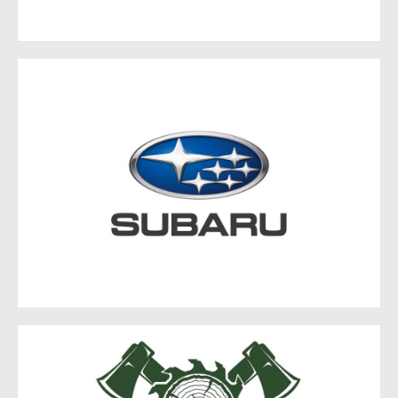
Subaru Autohaus Werkmeister
Inh. Sebastian Werkmeister
Goethestraße 14
15234 Frankfurt (Oder)
Sägewerkerei Naschke