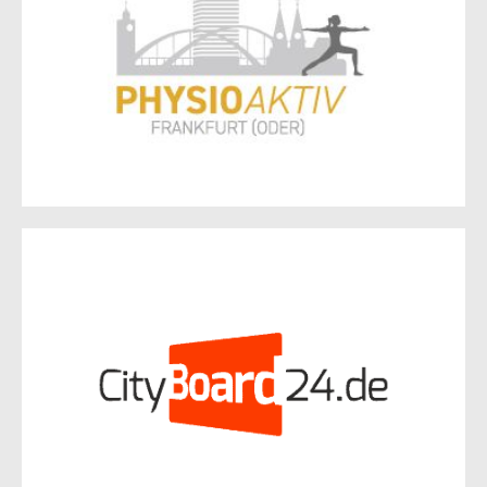
Ulrike Gittner
Karl-Liebknecht-Str. 61
15230 Frankfurt (Oder)
CityBoard24
Josef-Gesing-Straße 10
15234 Frankfurt (Oder)