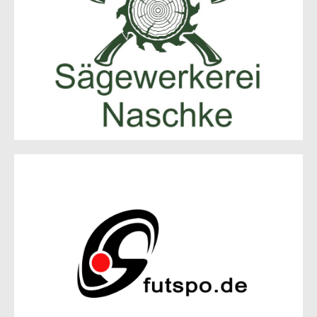
Reisberg 28
15898 Neuzelle
Zur Website
Futuresport Vertriebs GmbH
Schustehrusstraße 23
10585 Berlin
Zur Website