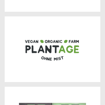
PlantAge eG
Müllroser Chaussee 76c
15236 Frankfurt (Oder)
Zur Website
Uhe Physiotherapie Kosmetik