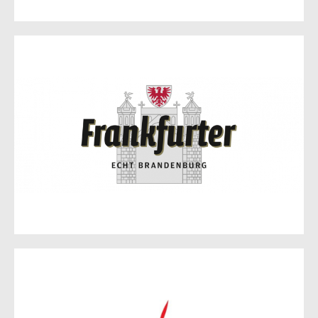
Frankfurter Brauhaus GmbH
Lebuser Chaussee 3
15234 Frankfurt (Oder)
Zur Website
LOSCON GmbH