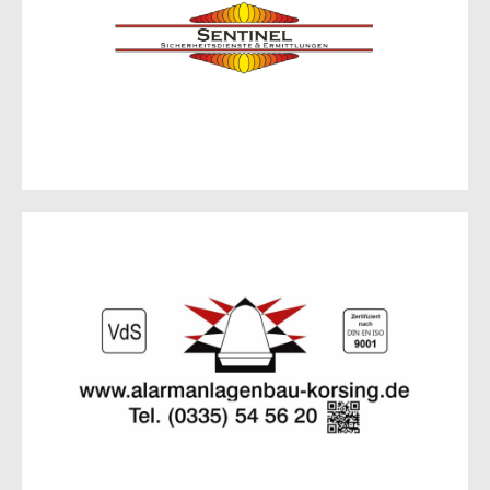
Lindower Weg 9a
15236 Frankfurt (Oder)
Zur Website
Alarm­anlagen­bau-Korsing
GmbH & Co. KG
Walter-Korsing-Str. 21
15230 Frankfurt (Oder)
Zur Website