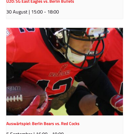
U20: SG East Eagles vs. Berlin Bullets
30 August | 15:00
-
18:00
Auswärtspiel: Berlin Bears vs. Red Cocks
5 September | 16:00
-
19:00