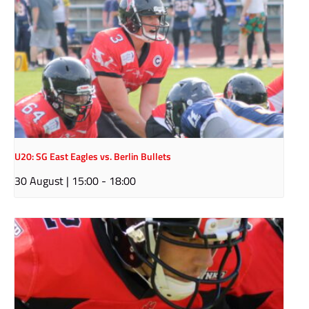
U20: SG East Eagles vs. Berlin Bullets
30 August | 15:00
-
18:00