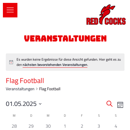
Es wurden keine Ergebnisse für diese Ansicht gefunden. Hier geht es zu
den
nächsten bevorstehenden Veranstaltungen
.
Flag Football
Veranstaltungen
Flag Football
01.05.2025
Ve
Vera
Suche
Monat
Datum
An
Such
M
D
M
D
F
S
S
Kalender
wählen.
Na
0
0
0
0
0
0
0
28
29
30
1
2
3
4
und
von