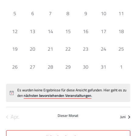
Veranstaltungen,
Veranstaltungen,
Veranstaltungen,
Veranstaltungen,
Veranstaltungen,
Veranstaltungen
Veranst
Ansi
Veranstaltungen
0
0
0
0
0
0
0
5
6
7
8
9
10
11
Navi
Veranstaltungen,
Veranstaltungen,
Veranstaltungen,
Veranstaltungen,
Veranstaltungen,
Veranstaltungen,
Veransta
0
0
0
0
0
0
0
12
13
14
15
16
17
18
Veranstaltungen,
Veranstaltungen,
Veranstaltungen,
Veranstaltungen,
Veranstaltungen,
Veranstaltungen,
Veransta
0
0
0
0
0
0
0
19
20
21
22
23
24
25
Veranstaltungen,
Veranstaltungen,
Veranstaltungen,
Veranstaltungen,
Veranstaltungen,
Veranstaltungen,
Veransta
0
0
0
0
0
0
0
26
27
28
29
30
31
1
Veranstaltungen,
Veranstaltungen,
Veranstaltungen,
Veranstaltungen,
Veranstaltungen,
Veranstaltungen,
Veranst
Es wurden keine Ergebnisse für diese Ansicht gefunden. Hier geht es zu
den
nächsten bevorstehenden Veranstaltungen
.
Apr.
Dieser Monat
Juni