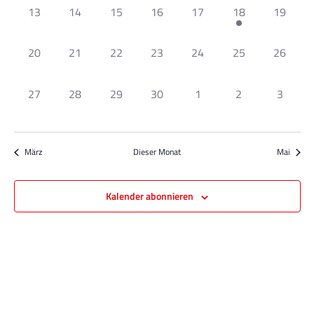
0
0
0
0
0
1
0
13
14
15
16
17
18
19
Veranstaltungen,
Veranstaltungen,
Veranstaltungen,
Veranstaltungen,
Veranstaltungen,
Veranstaltung,
Veransta
0
0
0
0
0
0
0
20
21
22
23
24
25
26
Veranstaltungen,
Veranstaltungen,
Veranstaltungen,
Veranstaltungen,
Veranstaltungen,
Veranstaltungen,
Veransta
0
0
0
0
0
0
0
27
28
29
30
1
2
3
Veranstaltungen,
Veranstaltungen,
Veranstaltungen,
Veranstaltungen,
Veranstaltungen,
Veranstaltungen
Veranst
März
Dieser Monat
Mai
Kalender abonnieren