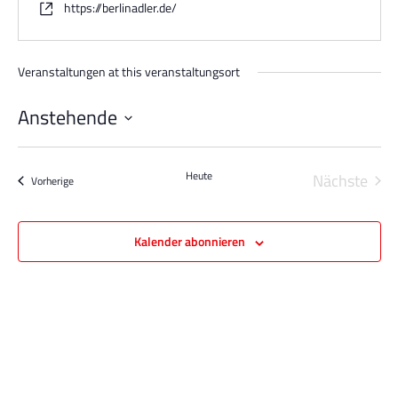
https://berlinadler.de/
Veranstaltungen at this veranstaltungsort
Anstehende
Datum
wählen.
Heute
Nächste
Veranstaltungen
Vorherige
Veransta
Kalender abonnieren