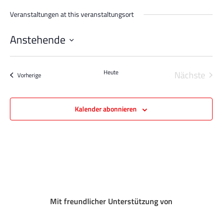
Veranstaltungen at this veranstaltungsort
Anstehende
Datum
wählen.
Heute
Nächste
Veranstaltungen
Vorherige
Veransta
Kalender abonnieren
Mit freundlicher Unterstützung von