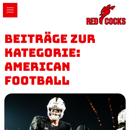
Beiträge zur
Kategorie:
American
Football